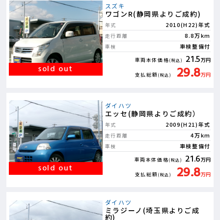
スズキ
ワゴンR(静岡県よりご成約)
2010(H22)年式
年式
8.8万km
走行距離
車検整備付
車検
21.5
車両本体価格
万円
(税込)
29.8
支払総額
万円
(税込)
ダイハツ
エッセ(静岡県よりご成約）
2009(H21)年式
年式
4万km
走行距離
車検整備付
車検
21.6
車両本体価格
万円
(税込)
29.8
支払総額
万円
(税込)
ダイハツ
ミラジーノ(埼玉県よりご成
約)