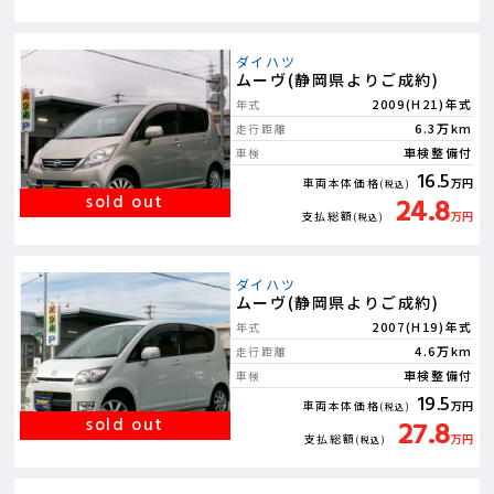
ダイハツ
ムーヴ(静岡県よりご成約)
2009(H21)年式
年式
6.3万km
走行距離
車検整備付
車検
16.5
車両本体価格
万円
(税込)
24.8
支払総額
万円
(税込)
ダイハツ
ムーヴ(静岡県よりご成約)
2007(H19)年式
年式
4.6万km
走行距離
車検整備付
車検
19.5
車両本体価格
万円
(税込)
27.8
支払総額
万円
(税込)