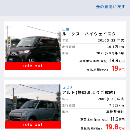
元の順番に戻す
日産
ルークス ハイウェイスター
2010(H22)年式
年式
10.1万km
走行距離
2025(R07)年6月
車検
18.9
車両本体価格
万円
(税込)
19
支払総額
万円
(税込)
スズキ
アルト(静岡県よりご成約)
2009(H21)年式
年式
7.2万km
走行距離
車検整備付
車検
11.6
車両本体価格
万円
(税込)
19.8
支払総額
万円
(税込)