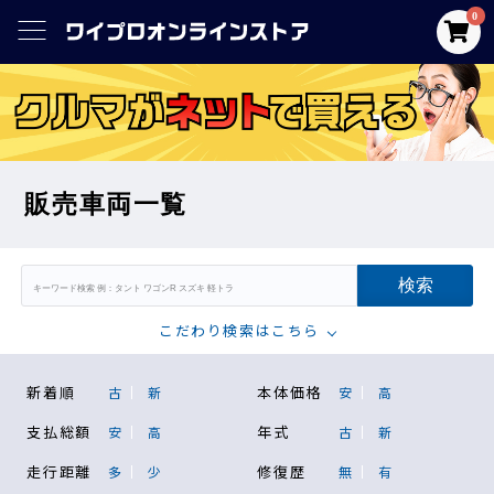
0
販売車両一覧
こだわり検索はこちら
新着順
本体価格
古
新
安
高
支払総額
年式
安
高
古
新
走行距離
修復歴
多
少
無
有