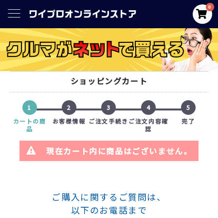
0
ショッピングカート
1
2
3
4
5
カートの商
お客様情報
ご注文手続き
ご注文内容確
完了
品
認
現在カート内に商品はございません。
ご購入に関するご質問は、
以下のお電話まで